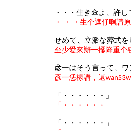
・・・生き傘よ、許し
・
・
・生个遮仔啊請原
せめて、立派な葬式を
至少愛來辦一擺隆重个
彦一
はそう
言
って
、
ワ
彥一恁樣講，還
wan53w
「・・・・・・」
「・・・・・・
「・・・・・・」