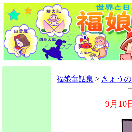
福娘童話集
>
きょうの
9月1