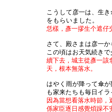
こうして彦一は、生き
をもらいました。
恁樣，彥一摎生个遮仔
さて、殿さまは彦一か
この頃はお天気続きで
續下去，城主從彥一該
天，根本無落水。
はやく雨が降って傘が
も家来たちも毎日イラ
因為當想看落水時節，
係家臣逐日感覺煩躁不