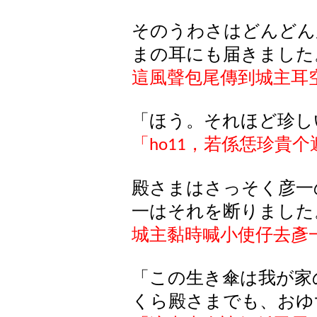
そのうわさはどんどん
まの
耳
にも
届
きました
這風聲包尾傳到城主耳
「ほう。それほど珍し
「
，若係恁珍貴个
ho11
殿
さまはさっそく
彦一
一
はそれを
断
りました
城主黏時喊小使仔去彥
「この生き傘は我が家
くら殿さまでも、おゆ