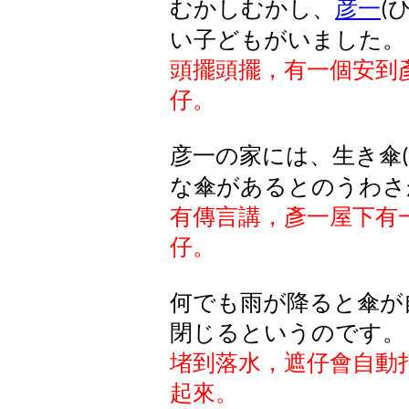
むかしむかし
、
彦一
(
い
子
どもがいました
。
頭擺頭擺，有一個安到
仔。
彦一の家には、生き傘
(
な傘があるとのうわさ
有傳言講，彥一屋下有
仔。
何でも雨が降ると傘が
閉じるというのです。
堵到落水，遮仔會自動
起來。