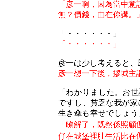
「彦一啊，因為當中意
無？價錢，由在你講
。
「
・・・・・・
」
「
・・・・・・
」
彦一
は
少
し
考
えると
、
彥一想一下後，摎城主
「わかりました。お世
ですし、貧乏な我が家
生き傘も幸せでしょう
「瞭解了，既然係照顧
仔在城堡裡肚生活比在