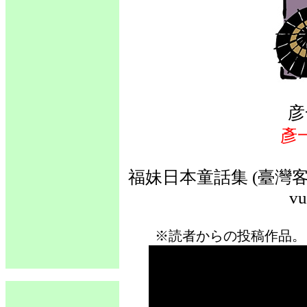
彦
彥
福妹日本童話集 (臺灣客語
vu
※読者からの投稿作品。