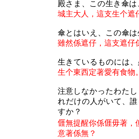
殿さま、この生き傘は
城主大人，這支生个遮
傘とはいえ、この傘は
雖然係遮仔，這支遮仔
生きているものには、
生个東西定著愛有食物
注意しなかったわたし
れだけの人がいて、誰
すか？
𠊎
無提醒你係
𠊎
毋著
，
意著係無？