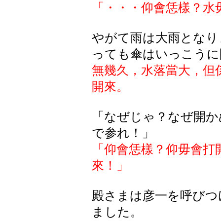
「・・・仰會恁樣？水
やがて雨は大雨となり
っても傘はいっこうに
無幾久，水落當大，但
開來。
「なぜじゃ？なぜ開か
で
参
れ
！」
「仰會恁樣？仰毋會打
來！」
殿
さまは
彦一
を
呼
びつ
ました
。