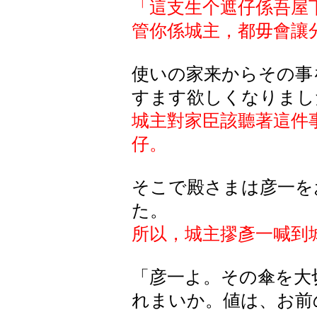
「這支生个遮仔係吾屋
管你係城主，都毋會讓
使いの家来からその事
すます欲しくなりまし
城主對家臣該聽著這件
仔。
そこで
殿
さまは
彦一
を
た
。
所以，城主摎彥一喊到
「彦一よ。その傘を大
れまいか。値は、お前