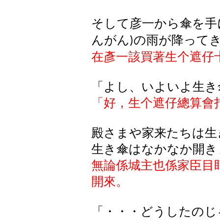
そして彦一から傘を手
んがん
の雨が降って
)
在彥一該買著生个遮仔
「よし、いよいよ生き
「好，生个遮仔總算會
殿さまや家来たちは生
生き傘はなかなか開き
無論係城主也係家臣目
開來。
「・・・どうしたのじ