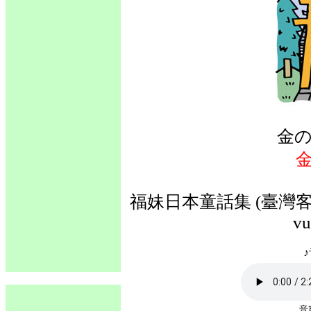
金の
金
福妹日本童話集 (臺灣客語
vu
♪