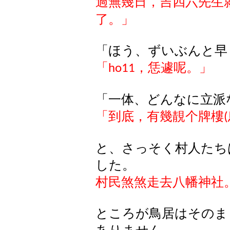
過無幾日，吉四六先生
了。
」
「
ほう
、
ずいぶんと
早
「
，恁遽呢。
」
ho11
「一体、どんなに立派
「到底，有幾靚个牌樓
(
と、さっそく村人たち
した。
村民煞煞走去八幡神社
ところが鳥居はそのま