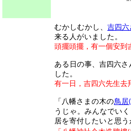
むかしむかし
、
吉四六
来
る
人
がいました
。
頭擺頭擺，有一個安到
ある日の事、吉四六さ
した
。
有一日，吉四六先生去
「八幡さまの木の
鳥居
(
うじゃ。みんなでいく
居を寄付したいと思う