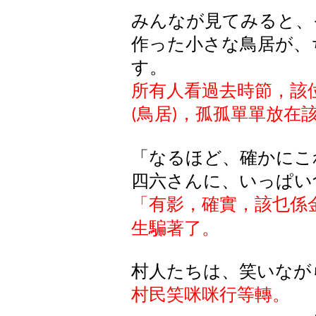
みんなが見てみると、
作った小さな鳥居が、
す。
所有人看過去時節，該
鳥居
，孤孤單單放在
(
)
「なるほど、確かにこ
四六さんに、いっぱい
「有影，確實，該乜係
生騙著了。
村人たちは、笑いなが
村民笑咪咪行等轉。