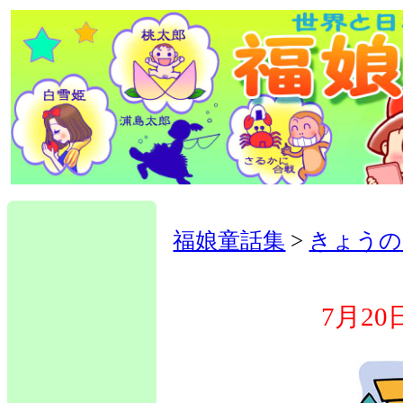
福娘童話集
>
きょうの
7月2