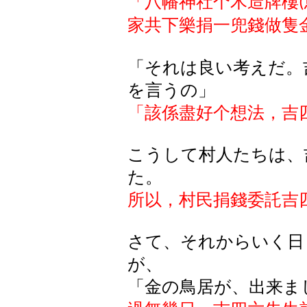
「八幡神社个木造牌樓
(
家共下樂捐一兜錢做隻
「それは良い考えだ。
を言うの」
「該係盡好个想法，吉
こうして村人たちは、
た。
所以，村民捐錢委託吉
さて、それからいく日
が、
「金の鳥居が、出来ま