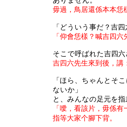
ありません。
毋過，鳥居還係本本恁
「どういう事だ？吉四
「仰會恁樣？喊吉四六
そこで呼ばれた吉四六
吉四六先生來到後，講
「ほら、ちゃんとそこ
ないか」
と、みんなの足元を指
「噯，看該片，毋係有
指等大家个腳下背。