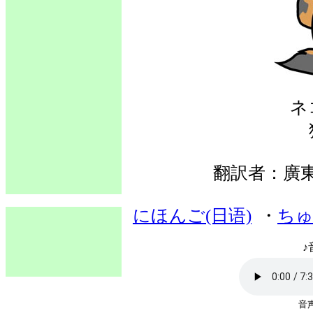
ネ
翻訳者：廣
にほんご(日语)
・
ちゅ
♪
音