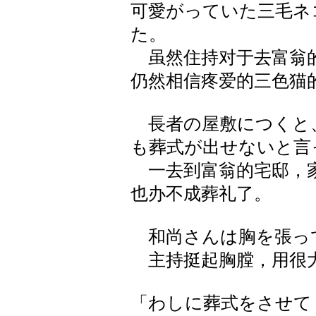
可愛がっていた三毛ネ
た。
虽然住持对于去富翁的
仍然相信疼爱的三色猫
長者の屋敷につくと
も葬式が出せないと言
一去到富翁的宅邸，家
也办不成葬礼了。
和尚さんは胸を張っ
主持挺起胸膛，用很
「わしに葬式をさせて