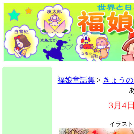
福娘童話集
>
きょうの
3月4
イラスト