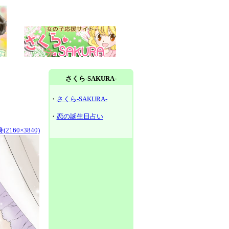
さくら-SAKURA-
・
さくら-SAKURA-
・
恋の誕生日占い
2160×3840)