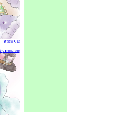
背景塗り絵
2160×2880)