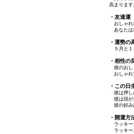
高まります
・友達運
おしゃれな
あなたは友
・運勢の
５月と１
・相性の
彼のおしゃ
おしゃれで
・この日
彼は押しに
彼は頭が
彼の好みは
・開運方
ラッキーカ
ラッキー