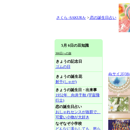
さくら -SAKURA-
>
恋の誕生日占い
5月 6日の豆知識
366日への旅
きょうの記念日
ゴムの日
4kサイズ(384
きょうの誕生花
射干(しゃが)
きょうの誕生日・出来事
1952年 向井千秋 (宇宙飛
行士)
恋の誕生日占い
おしゃれセンスが抜群で、
可愛い小物が大好き
なぞなぞ小学校
どんなに濡らしても、怒ら