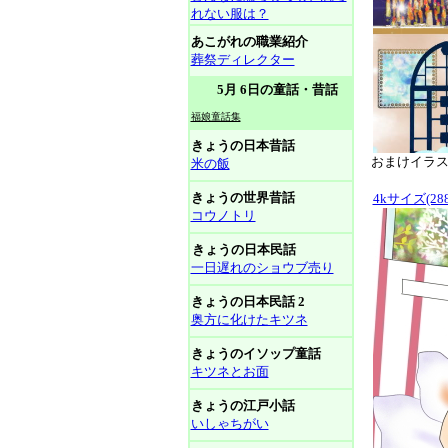
れない服は？
あこがれの職業紹介
葬祭ディレクター
5月 6日の童話・昔話
福娘童話集
きょうの日本昔話
おまけイラスト
米の飯
きょうの世界昔話
4kサイズ(288
コウノトリ
きょうの日本民話
一日遅れのショウブ売り
きょうの日本民話 2
奥方に化けたキツネ
きょうのイソップ童話
キツネとお面
きょうの江戸小話
いしゃちがい