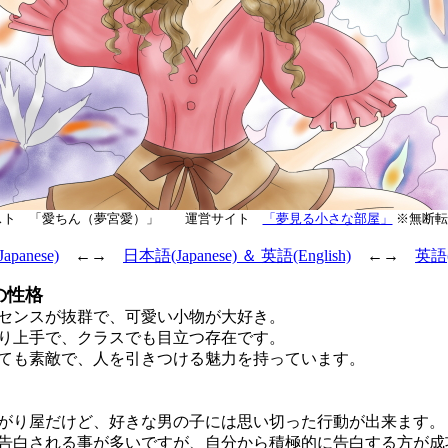
スト 「愛ちん（夢宮愛）」 運営サイト
「夢見る小さな部屋」
※無断転
panese)
←→
日本語(Japanese) ＆ 英語(English)
←→
英語(E
の性格
センスが抜群で、可愛い小物が大好き。
り上手で、クラスでも目立つ存在です。
も素敵で、人を引きつける魅力を持っています。
り屋だけど、好きな男の子には思い切った行動が出来ます。
白される事が多いですが、自分から積極的に告白する方が成