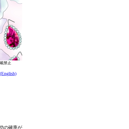
載禁止
nglish)
功の確率が