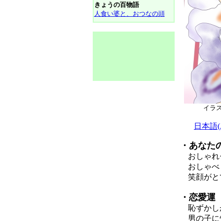
きょうの百物語
人食い婆と、おつなの頭
イラ
日本語(Ja
・あなた
おしゃれ
おしゃべ
笑顔がとて
・恋愛運
恥ずかしが
男の子に告