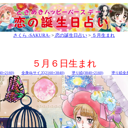
さくら -SAKURA-
>
恋の誕生日占い
>
５月生まれ
５月６日生まれ
0×2160)
全身4kサイズ(2160×3840)
塗り絵(3840×2160)
塗り絵全身(