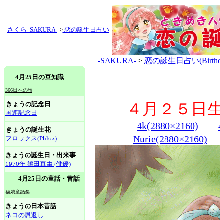
さくら -SAKURA-
>
恋の誕生日占い
-SAKURA-
>
恋の誕生日占い(Birthday 
4月25日の豆知識
366日への旅
きょうの記念日
４月２５日生
国連記念日
4k(2880×2160)
きょうの誕生花
Nurie(2880×2160)
フロックス(Phlox)
きょうの誕生日・出来事
1970年 鶴田真由 (俳優)
4月25日の童話・昔話
福娘童話集
きょうの日本昔話
ネコの恩返し