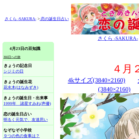
さくら -SAKURA-
>
恋の誕生日占い
さくら -SAKURA-
4月23日の豆知識
366日への旅
きょうの記念日
４月
シジミの日
4kサイズ(3840×2160)
きょうの誕生花
花水木(はなみずき)
(3840×2160)
きょうの誕生日・出来事
1999年 諸星すみれ(声優)
恋の誕生日占い
明るく元気で、友達思い
なぞなぞ小学校
９つの色の食事は？