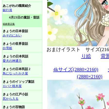
あこがれの職業紹介
銀行員
4月23日の童話・昔話
福娘童話集
きょうの日本昔話
みそのにおい
きょうの世界昔話
白雪姫
おまけイラスト サイズ(216
り絵
背
きょうの日本民話
愛犬の神通力
4kサイズ(2880×2160)
きょうの日本民話 2
鳥になったかさ屋
(2880×2160)
きょうのイソップ童話
ロバと植木屋
きょうの江戸小話
尻から入る
きょうの百物語