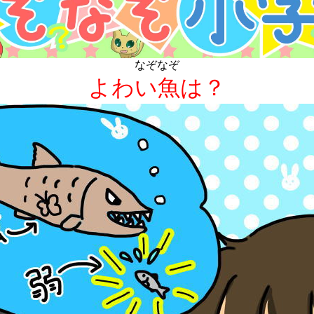
なぞなぞ
よわい魚は？