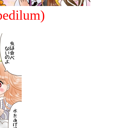
ilum)