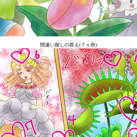
間違い探しの答え(７ヶ所)