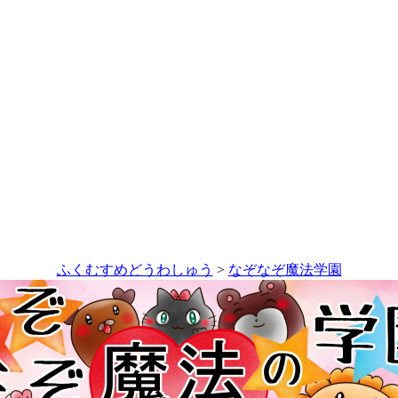
ふくむすめどうわしゅう
>
なぞなぞ魔法学園