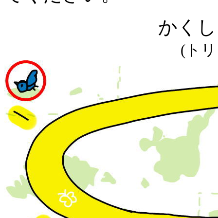
かくし
(ト