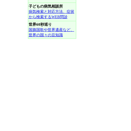
子どもの病気相談所
病気検索と対応方法、症状
から検索するWEB問診
世界60秒巡り
国旗国歌や世界遺産など、
世界の国々の豆知識