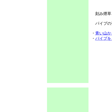
刻み煙草
パイプの
・
青い山か
・
パイプを