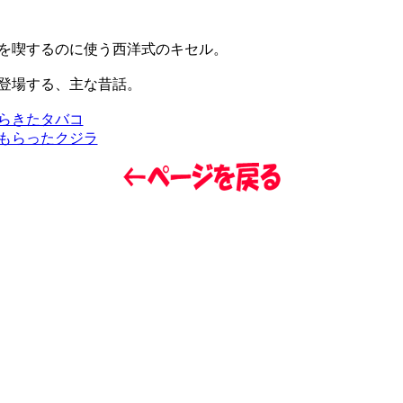
を喫するのに使う西洋式のキセル。
登場する、主な昔話。
らきたタバコ
もらったクジラ