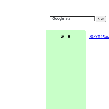
広 告
福娘童話集