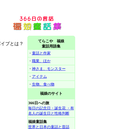
てらこや 福娘
パイプとは？
童話用語集
・
童話と作家
・
職業、ほか
・
神さま、モンスター
・
アイテム
・
生物、食べ物
福娘のサイト
366日への旅
毎日の記念日・誕生花 ・有
名人の誕生日と性格判断
福娘童話集
世界と日本の童話と昔話