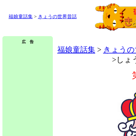
福娘童話集
>
きょうの世界昔話
広 告
福娘童話集
>
きょうの
>しょ