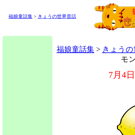
福娘童話集
>
きょうの世界昔話
福娘童話集
>
きょうの
モ
7月4