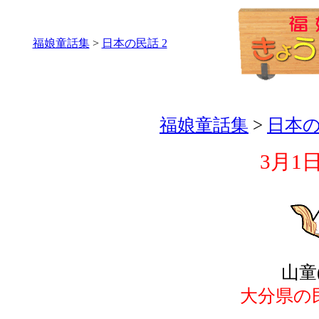
福娘童話集
>
日本の民話 2
福娘童話集
>
日本の
3月1
山童
大分県の