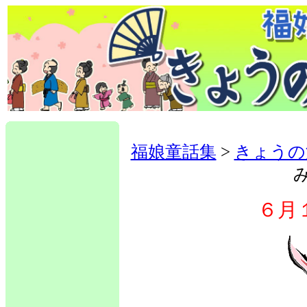
福娘童話集
>
きょうの
６月