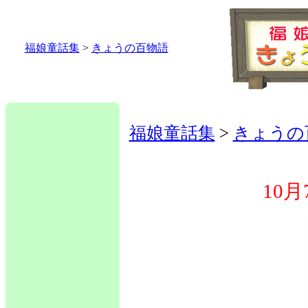
福娘童話集
>
きょうの百物語
福娘童話集
>
きょうの
10