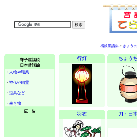
福娘童話集
>
きょう
行灯
ちょう
寺子屋福娘
日本昔話編
・
人物や職業
・
神仏や幽霊
・
道具など
・
生き物
広 告
羽衣
刀・日