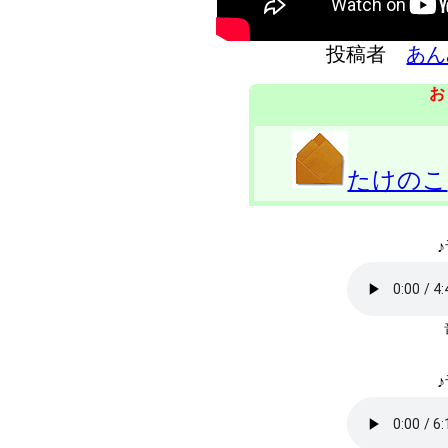
投稿者
あん
お
たけのこ
♪
♪