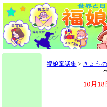
福娘童話集
>
きょう
10月1