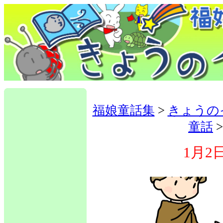
福娘童話集
>
きょうの
童話
1月2