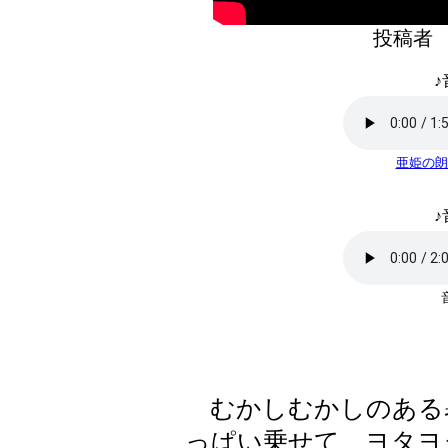
投稿
♪
亜姫の朗
♪
むかしむかしのある
っぱい乗せて、ヨタヨ