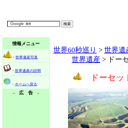
情報メニュー
世界60秒巡り
>
世界遺
・
世界遺産写真
世界遺産
> ドー
・
世界遺産の説明
ドーセッ
・
ホームへ戻る
- 広 告 -