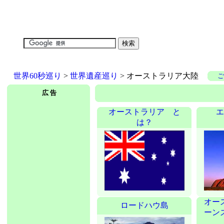
世界60秒巡り
>
世界遺産巡り
> オーストラリア大陸
ご
広 告
オーストラリア と
エ
は？
オー
ロードハウ島
ーン