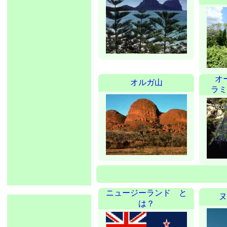
オ
オルガ山
ラミ
ニュージーランド と
ヌ
は？