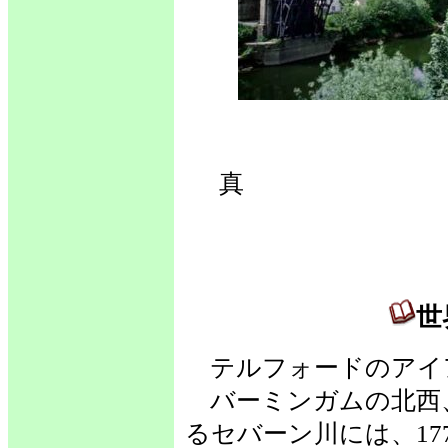
世
真 
世
テルフォードのアイ
バーミンガムの北西
るセバーン川には、17