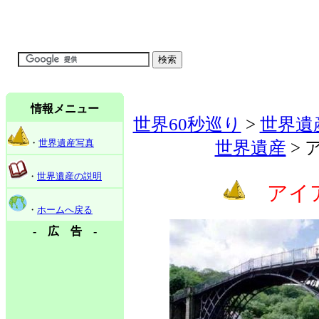
情報メニュー
世界60秒巡り
>
世界遺
・
世界遺産写真
世界遺産
>
・
世界遺産の説明
アイ
・
ホームへ戻る
- 広 告 -