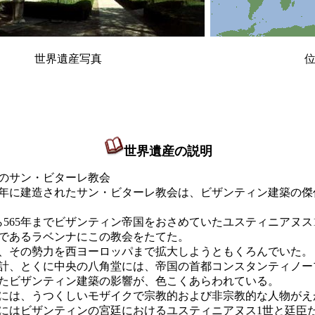
世界遺産写真 位置
世界遺産の説明
のサン・ビターレ教会
47年に建造されたサン・ビターレ教会は、ビザンティン建築の
ら565年までビザンティン帝国をおさめていたユスティニアヌス
であるラベンナにこの教会をたてた。
その勢力を西ヨーロッパまで拡大しようともくろんでいた。
、とくに中央の八角堂には、帝国の首都コンスタンティノー
たビザンティン建築の影響が、色こくあらわれている。
は、うつくしいモザイクで宗教的および非宗教的な人物がえ
にはビザンティンの宮廷におけるユスティニアヌス1世と廷臣