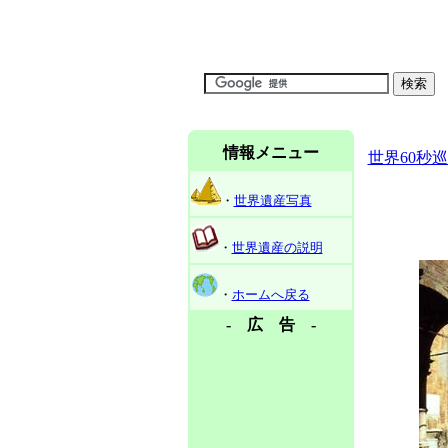
情報メニュー
世界60秒
・
世界遺産写真
・
世界遺産の説明
・
ホームへ戻る
- 広 告 -