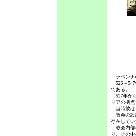
ラベンナ
526～5
である。
527年か
リアの拠点
当時彼は、
教会の設計
存在してい
教会内部に
り、その中