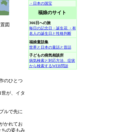
・日本の国宝
福娘のサイト
366日への旅
図
毎日の記念日・誕生花 ・有
名人の誕生日と性格判断
福娘童話集
世界と日本の童話と昔話
子どもの病気相談所
病気検索と対応方法、症状
から検索するWEB問診
傑作のひとつ
1世が、イタ
プルで先に
がかれてお
たちの姿もみ