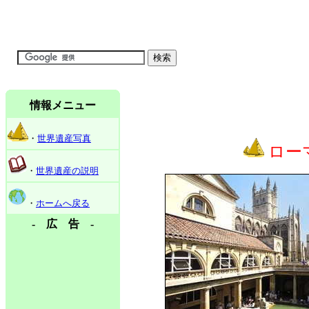
情報メニュー
・
世界遺産写真
ロー
・
世界遺産の説明
・
ホームへ戻る
- 広 告 -