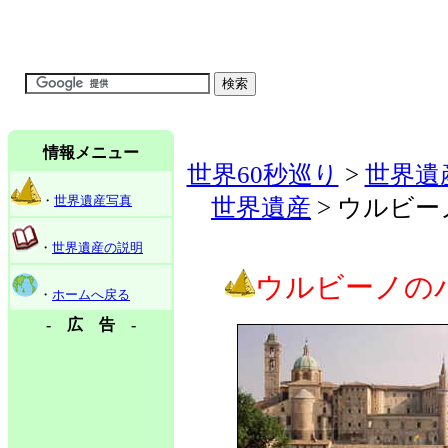
情報メニュー
世界60秒巡り
>
世界遺
・
世界遺産写真
世界遺産
> ウルビ
・
世界遺産の説明
ウルビーノの
・
ホームへ戻る
- 広 告 -