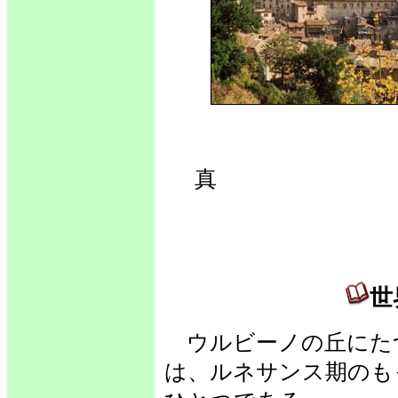
世
真 
世
ウルビーノの丘にた
は、ルネサンス期のも