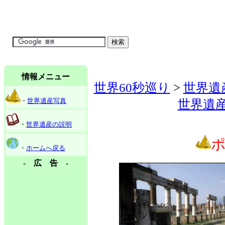
情報メニュー
世界60秒巡り
>
世界遺
・
世界遺産写真
世界遺
・
世界遺産の説明
・
ホームへ戻る
- 広 告 -