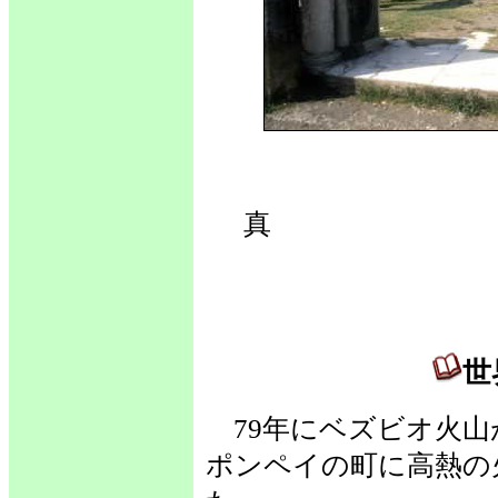
世
真 
世
79年にベズビオ火山
ポンペイの町に高熱の