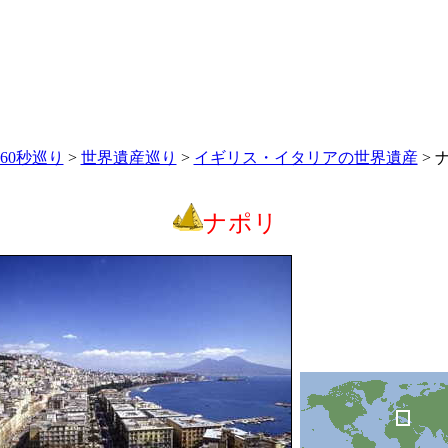
60秒巡り
>
世界遺産巡り
>
イギリス・イタリアの世界遺産
> 
ナポリ