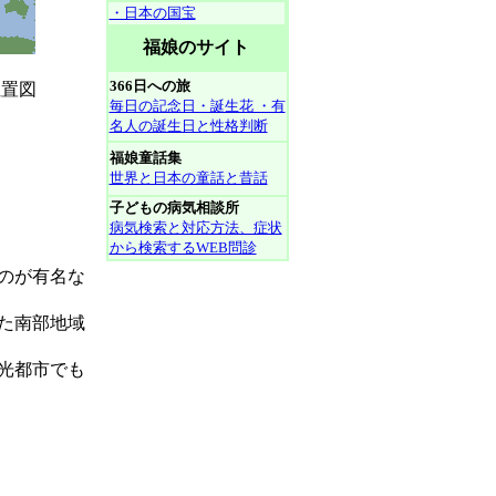
・日本の国宝
福娘のサイト
366日への旅
図
毎日の記念日・誕生花 ・有
名人の誕生日と性格判断
福娘童話集
世界と日本の童話と昔話
子どもの病気相談所
病気検索と対応方法、症状
から検索するWEB問診
のが有名な
た南部地域
光都市でも