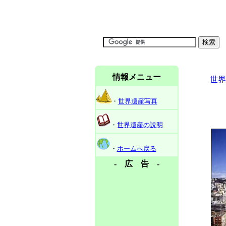
情報メニュー
世界
・
世界遺産写真
・
世界遺産の説明
・
ホームへ戻る
- 広 告 -