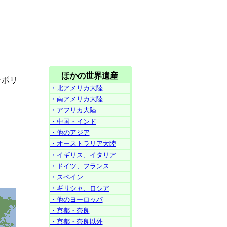
ほかの世界遺産
ナポリ
・北アメリカ大陸
・南アメリカ大陸
・アフリカ大陸
・中国・インド
・他のアジア
・オーストラリア大陸
・イギリス、イタリア
・ドイツ、フランス
・スペイン
・ギリシャ、ロシア
・他のヨーロッパ
・京都・奈良
・京都・奈良以外