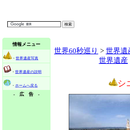
情報メニュー
世界60秒巡り
>
世界遺
・
世界遺産写真
世界遺産
・
世界遺産の説明
シ
・
ホームへ戻る
- 広 告 -