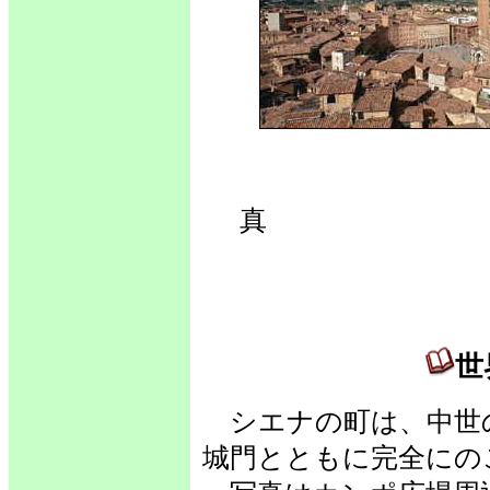
世
真 
世
シエナの町は、中世の
城門とともに完全にの