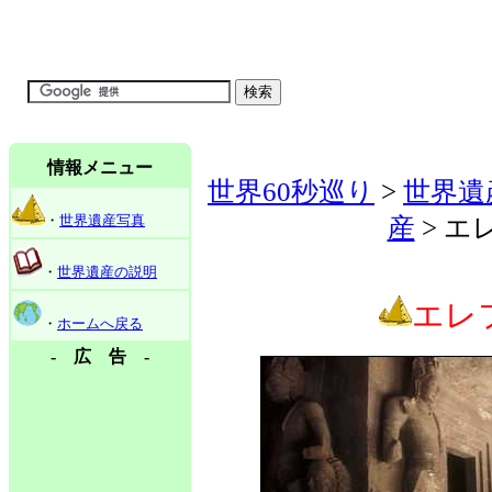
情報メニュー
世界60秒巡り
>
世界遺
・
世界遺産写真
産
> エ
・
世界遺産の説明
エレ
・
ホームへ戻る
- 広 告 -