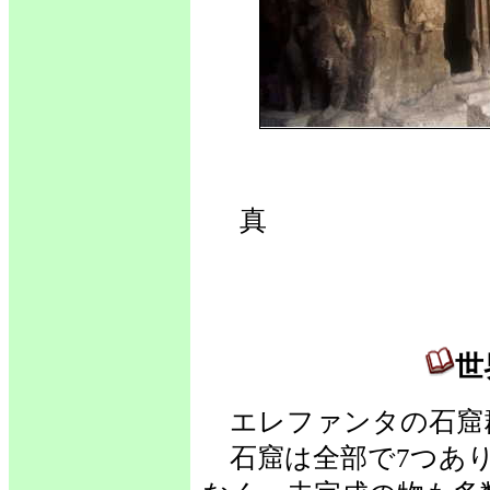
世
真 
世
エレファンタの石窟群
石窟は全部で7つあり