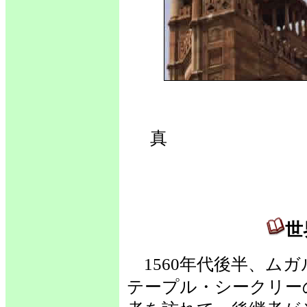
世
真 
世
1560年代後半、ム
テープル・シークリー