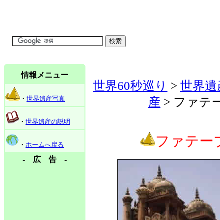
情報メニュー
世界60秒巡り
>
世界遺
・
世界遺産写真
産
> ファテ
・
世界遺産の説明
ファテー
・
ホームへ戻る
- 広 告 -