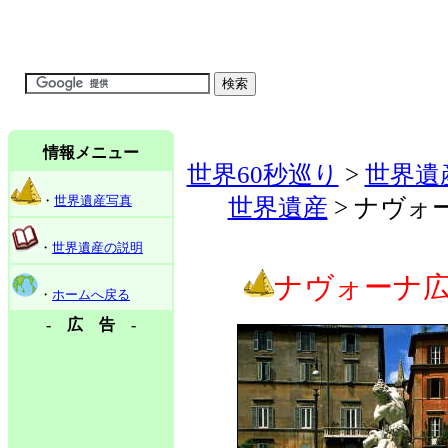
情報メニュー
世界60秒巡り
>
世界遺
・
世界遺産写真
世界遺産
> ナヴォ
・
世界遺産の説明
ナヴォーナ
・
ホームへ戻る
- 広 告 -