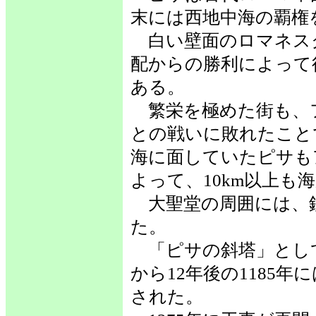
末には西地中海の覇権
白い壁面のロマネス
配からの勝利によって
ある。
繁栄を極めた街も、
との戦いに敗れたこと
海に面していたピサも
よって、10km以上も
大聖堂の周囲には、
た。
「ピサの斜塔」として
から12年後の1185
された。