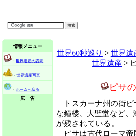
情報メニュー
世界60秒巡り
>
世界遺
・
世界遺産の説明
世界遺産
>
・
世界遺産写真
ピサ
・
ホームへ戻る
- 広 告 -
トスカーナ州の街ピ
な鐘楼、大聖堂など、
が残されている。
ピサは古代ローマ帝国