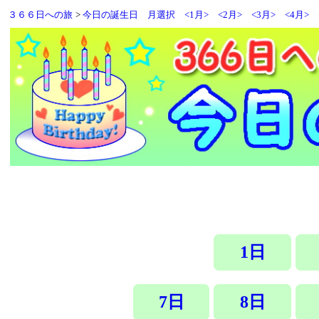
３６６日への旅
>
今日の誕生日
月選択
<1月>
<2月>
<3月>
<4月>
1日
7日
8日