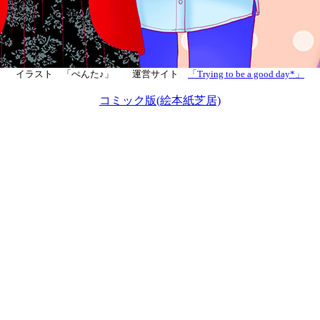
イラスト 「ぺんた♪」 運営サイト
「Trying to be a good day*」
コミック版(絵本紙芝居)