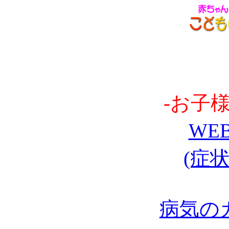
-お子
WE
(症
病気の