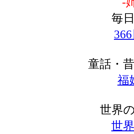
-
毎
36
童話・
福
世界
世界