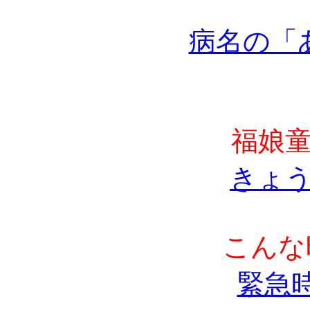
病名の「
福娘
きょ
こんな
緊急時