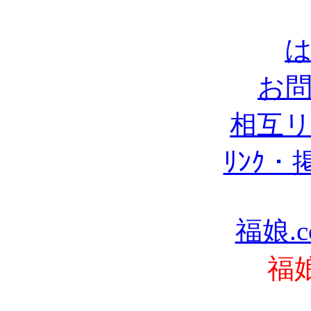
お
相互
ﾘﾝｸ
福娘.c
福娘 