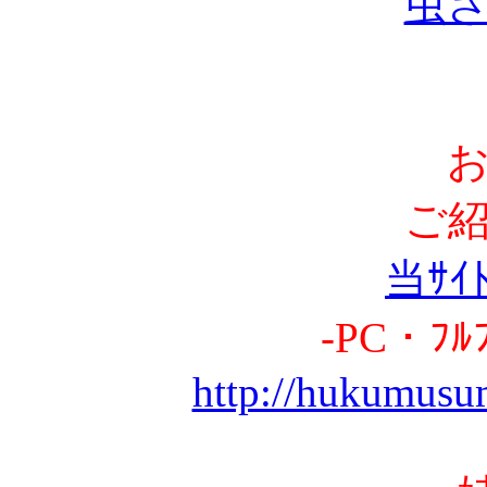
虫
ご
当ｻｲ
-PC・ﾌﾙ
http://hukumusu