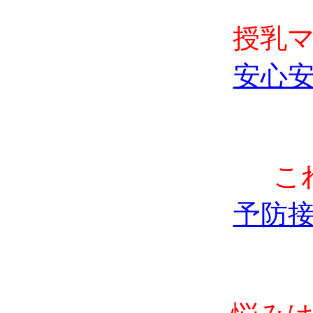
授乳
安心
こ
予防