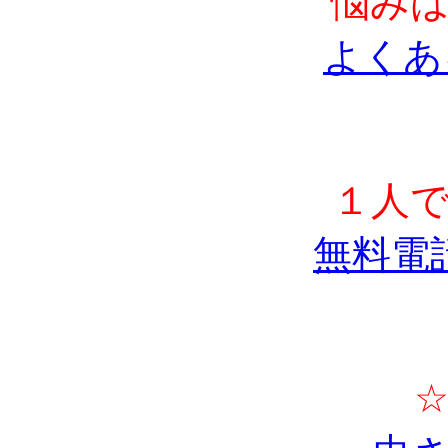
悩み
よくあ
１人
無料電