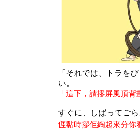
「それでは、トラをび
い。
「這下，請摎屏風頂背
すぐに、しばってごら
𠊎
黏時
摎佢
綯起來分你