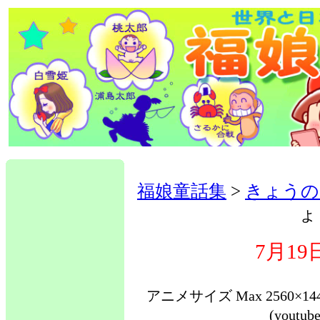
福娘童話集
>
きょうの
ょ
7月1
アニメサイズ Max 2560
(yout