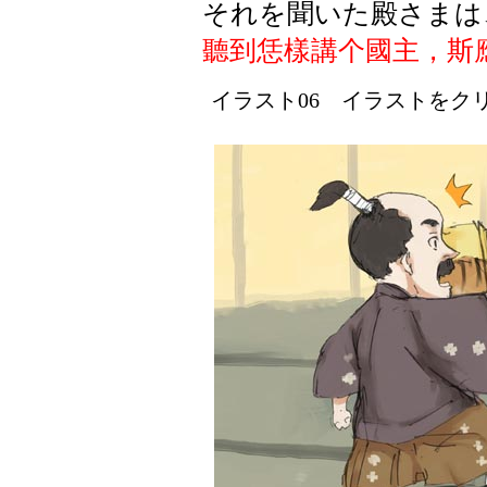
それを聞いた殿さまは
聽到恁樣講个國主，斯
イラスト06 イラストをクリッ