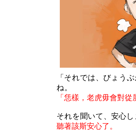
「
それでは
、
びょうぶ
ね
。
「恁樣，老虎毋會對從
それを聞いて、安心し
聽著該斯安心了。