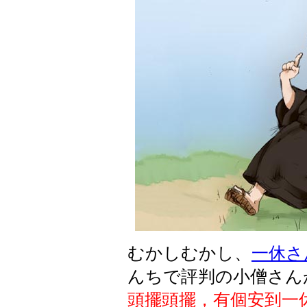
むかしむかし、
一休さ
んちで評判の小僧さん
頭擺頭擺，有個安到一