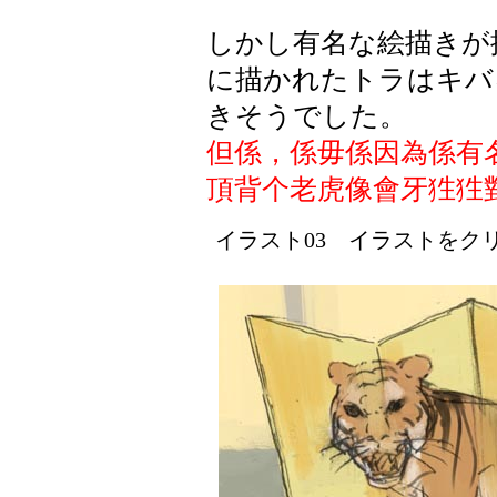
しかし有名な絵描きが
に描かれたトラはキバ
きそうでした。
但係，係毋係因為係有
頂背个老虎像會牙狌狌
イラスト03 イラストをクリッ