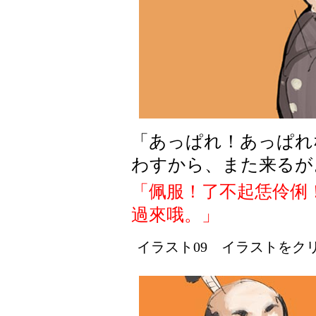
「あっぱれ！あっぱれ
わすから、また来るが
「佩服！了不起恁伶俐
過來哦。」
イラスト09 イラストをクリッ