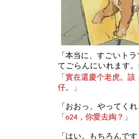
「本当
に
、
すごいトラ
てごらんにいれます
。
「實在還慶个老虎。該
仔。」
「おおっ、やってくれ
「
，你愛去
綯
？」
o24
「はい。もちろんです