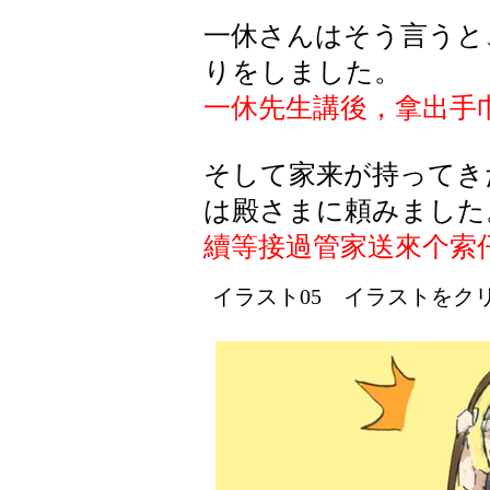
一休さんはそう言うと
りをしました。
一休先生講後，拿出手
そして
家来
が
持
ってき
は
殿
さまに
頼
みました
續等接過管家送來个索
イラスト05 イラストをクリッ