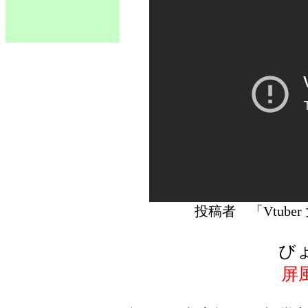
投稿者 「Vtub
び
屏