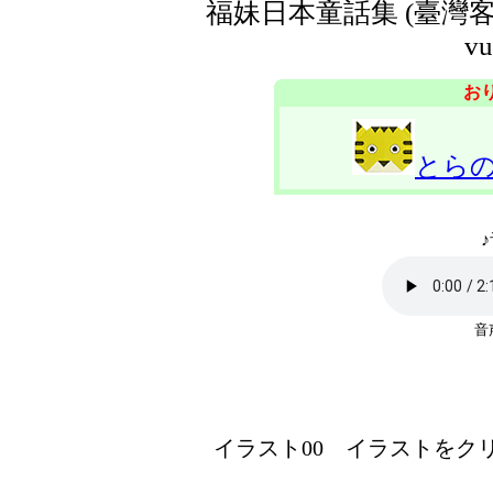
福妹日本童話集 (臺灣客語
vu
お
とら
♪
イラスト00 イラストをクリッ