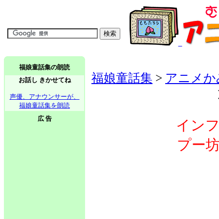
福娘童話集の朗読
福娘童話集
>
アニメか
お話し きかせてね
声優、アナウンサーが、
福娘童話集を朗読
広 告
イン
プー