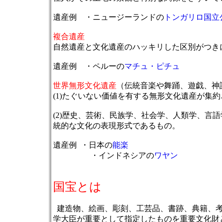
遺産例 ・ニュージーランドの
トンガリロ国立
複合遺産
自然遺産と文化遺産のハッキリした区別がつき
遺産例 ・ペルーの
マチュ・ピチュ
世界無形文化遺産
（伝統音楽や舞踊、遊戯、神
(1)たぐいない価値を有する無形文化遺産が集
(2)歴史、芸術、民族学、社会学、人類学、言
統的な文化の表現形式であるもの。
遺産例 ・日本の
能楽
・インドネシアの
ワヤン
国宝とは
建造物、絵画、彫刻、工芸品、書跡、典籍、考
学大臣が重要として指定したものを重要文化財