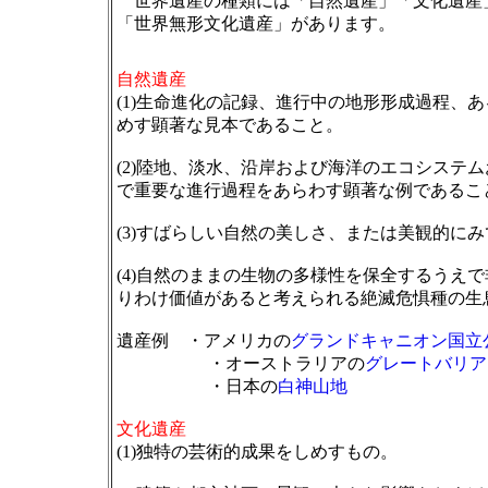
世界遺産の種類には「自然遺産」「文化遺産
「世界無形文化遺産」があります。
自然遺産
(1)生命進化の記録、進行中の地形形成過程、
めす顕著な見本であること。
(2)陸地、淡水、沿岸および海洋のエコシステ
で重要な進行過程をあらわす顕著な例であるこ
(3)すばらしい自然の美しさ、または美観的に
(4)自然のままの生物の多様性を保全するうえ
りわけ価値があると考えられる絶滅危惧種の生
遺産例 ・アメリカの
グランドキャニオン国立
・オーストラリアの
グレートバリア
・日本の
白神山地
文化遺産
(1)独特の芸術的成果をしめすもの。