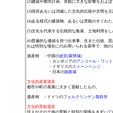
(2)建築や都市計画、景観に大きな影響をおよ
(3)現存あるいは消滅した文化的伝統や文明を
(4)ある様式の建築物、あるいは景観のすぐれ
(5)文化を代表する伝統的な集落、土地利用を
(6)普遍的な価値を持つ出来事、生きた伝統、
れは特別な場合にのみ用いられる基準で、他の
遺産例 ・中国の
故宮(紫禁城)
・カンボジアの
アンコール・ワット
・イギリスの
ストーンヘンジ
・日本の
姫路城
文化的産業遺産
都市や町の発展に大きく貢献したもの。
遺産例 ・ドイツの
フェルクリンゲン製鉄所
文化的景観遺産
住人がその土地の景観と特別な関係をきずいて